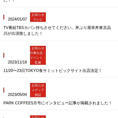
お知らせ
2024/01/07
テレビ
TV番組TBSカバン持ちさせてください。丼ぶり屋幸丼東京品
川が出演致しました！
お知らせ
行事出店・
イベント・
2023/11/18
監修
11/20〜23日TOKYO食サミットビックサイト出店決定！
お知らせ
メディア
2023/05/04
雑誌
PARK COFFEE5月号にインタビュー記事が掲載されました！
お知らせ