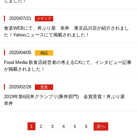
しました！
2020/07/21
メディア
食楽WEBにて、丼ぶり屋 幸丼 東京品川店が紹介されまし
た！Yahooニュースにて掲載されました！
2020/04/05
雑誌
Food Media 飲食店経営者の考えるCXにて、インタビュー記事
が掲載されました！
2020/02/28
受賞
2019年第6回丼グランプリ(豚丼部門) 金賞受賞！丼ぶり屋
幸丼
1
2
3
4
5
6
次へ