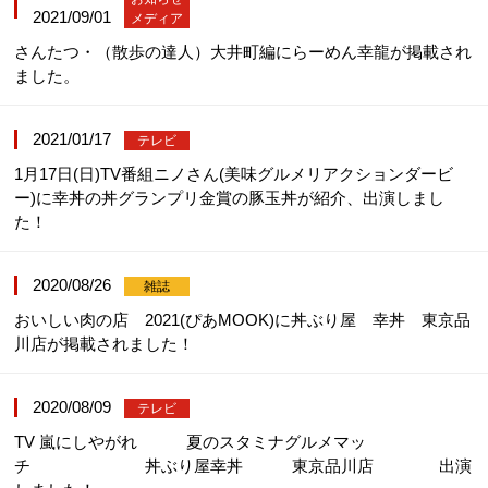
2021/09/01
メディア
さんたつ・（散歩の達人）大井町編にらーめん幸龍が掲載され
ました。
2021/01/17
テレビ
1月17日(日)TV番組ニノさん(美味グルメリアクションダービ
ー)に幸丼の丼グランプリ金賞の豚玉丼が紹介、出演しまし
た！
2020/08/26
雑誌
おいしい肉の店 2021(ぴあMOOK)に丼ぶり屋 幸丼 東京品
川店が掲載されました！
2020/08/09
テレビ
TV 嵐にしやがれ 夏のスタミナグルメマッ
チ 丼ぶり屋幸丼 東京品川店 出演