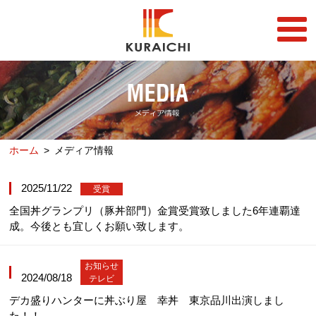
FC事業
FRANCHISE
店舗一覧
STORE
ホーム
メディア情報
らーめん店一覧
企業情報
RAMEN STORE
COMPANY
2025/11/22
受賞
丼店一覧
採用情報
DON STORE
全国丼グランプリ（豚丼部門）金賞受賞致しました6年連覇達
RECRUIT
成。今後とも宜しくお願い致します。
テイクアウト/デリバリー
メディア情報
TAKE OUT/DELIVERY
MEDIA
お知らせ
2024/08/18
テレビ
デカ盛りハンターに丼ぶり屋 幸丼 東京品川出演しまし
た！！