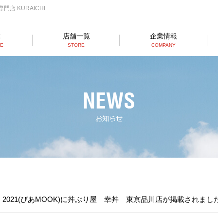
店 KURAICHI
業
店舗一覧
企業情報
SE
STORE
COMPANY
らーめん店一覧
RAMEN STORE
丼店一覧
DON STORE
テイクアウト/デリバリー
TAKE OUT/DELIVERY
2021(ぴあMOOK)に丼ぶり屋 幸丼 東京品川店が掲載されまし