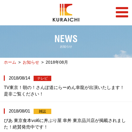
FC事業
FRANCHISE
店舗一覧
STORE
ホーム
お知らせ
2018年08月
らーめん店一覧
企業情報
RAMEN STORE
COMPANY
2018/08/14
テレビ
丼店一覧
採用情報
TV東京！朝の！さんぽ道にらーめん幸龍が出演いたします！
DON STORE
RECRUIT
是非ご覧ください！
テイクアウト/デリバリー
メディア情報
TAKE OUT/DELIVERY
MEDIA
2018/08/01
雑誌
ぴあ 東京食本vol6に丼ぶり屋 幸丼 東京品川店が掲載されまし
た！絶賛発売中です！