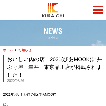
FC事業
FRANCHISE
店舗一覧
STORE
ホーム
お知らせ
らーめん店一覧
企業情報
RAMEN STORE
COMPANY
おいしい肉の店 2021(ぴあMOOK)に丼
丼店一覧
採用情報
ぶり屋 幸丼 東京品川店が掲載されま
DON STORE
RECRUIT
した！
テイクアウト/デリバリー
メディア情報
2020/08/26
TAKE OUT/DELIVERY
MEDIA
2021年おいしい肉の店(ぴあMOOK)
に。