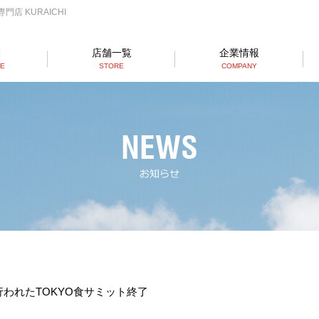
店 KURAICHI
業
店舗一覧
企業情報
SE
STORE
COMPANY
らーめん店一覧
RAMEN STORE
丼店一覧
DON STORE
テイクアウト/デリバリー
TAKE OUT/DELIVERY
われたTOKYO食サミット終了