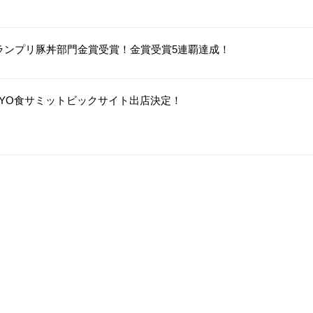
ランプリ豚丼部門金賞受賞！金賞受賞5連覇達成！
TOKYO食サミットビックサイト出店決定！