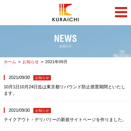
FC事業
FRANCHISE
店舗一覧
STORE
ホーム
お知らせ
2021年09月
らーめん店一覧
企業情報
RAMEN STORE
COMPANY
2021/09/30
お知らせ
丼店一覧
採用情報
10月1日10月24日迄は東京都リバウンド防止措置期間といたし
DON STORE
RECRUIT
ます。
テイクアウト/デリバリー
メディア情報
TAKE OUT/DELIVERY
MEDIA
2021/09/30
お知らせ
テイクアウト・デリバリーの新規サイトページを作りました。