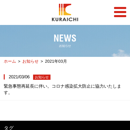
FC事業
FRANCHISE
店舗一覧
STORE
ホーム
お知らせ
2021年03月
らーめん店一覧
企業情報
RAMEN STORE
COMPANY
2021/03/06
お知らせ
丼店一覧
採用情報
緊急事態再延長に伴い。コロナ感染拡大防止に協力いたしま
DON STORE
RECRUIT
す。
テイクアウト/デリバリー
メディア情報
TAKE OUT/DELIVERY
MEDIA
タグ