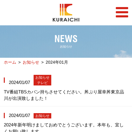
FC事業
FRANCHISE
店舗一覧
STORE
ホーム
お知らせ
2024年01月
らーめん店一覧
企業情報
RAMEN STORE
COMPANY
お知らせ
丼店一覧
採用情報
2024/01/07
テレビ
DON STORE
RECRUIT
TV番組TBSカバン持ちさせてください。丼ぶり屋幸丼東京品
テイクアウト/デリバリー
川が出演致しました！
メディア情報
TAKE OUT/DELIVERY
MEDIA
2024/01/07
お知らせ
2024年新年明けましておめでとうございます。本年も、宜し
くお願い致します。