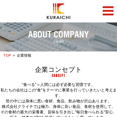
FC事業
FRANCHISE
店舗一覧
STORE
TOP
企業情報
らーめん店一覧
企業情報
RAMEN STORE
COMPANY
企業コンセプト
丼店一覧
採用情報
CONCEPT
DON STORE
RECRUIT
“食べる”＝人間には必ず必要な習慣です。
テイクアウト/デリバリー
メディア情報
私たちの会社はこの“食”をテーマに事業を行っていきたいと考えま
TAKE OUT/DELIVERY
MEDIA
す。
世の中には身体に悪い食材、食品、飲み物が沢山あります。
株式会社クライチでは極力、身体に良い食品、食材を使用して、
その食材の最大の栄養素、旨味を引き出し“毎日食べられる”安心、