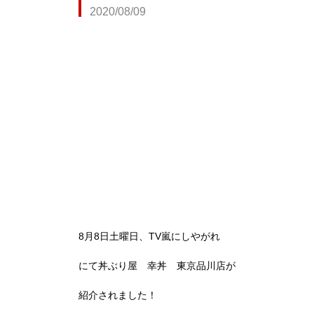
2020/08/09
‪8月8日土曜日、TV嵐にしやがれ‬
‪にて丼ぶり屋 幸丼 東京品川店が‬
‪紹介されました！‬