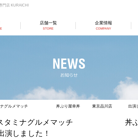
店 KURAICHI
業
店舗一覧
企業情報
SE
STORE
COMPANY
らーめん店一覧
RAMEN STORE
丼店一覧
DON STORE
テイクアウト/デリバリー
TAKE OUT/DELIVERY
スタミナグルメマッチ 丼ぶり屋幸丼 東京品川店 出演し
夏のスタミナグルメマッチ 丼ぶ
演しました！