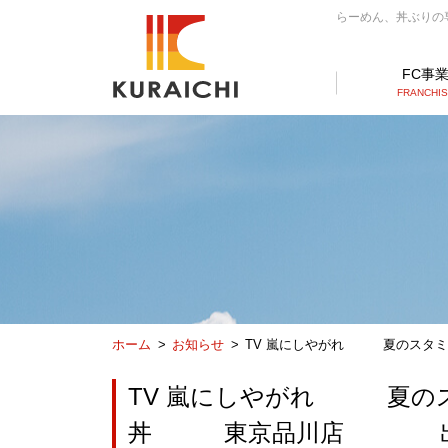
らーめん、丼ぶりの専門
FC事
FRANCHI
ホーム
お知らせ
TV 嵐にしやがれ 夏の
TV 嵐にしやがれ 
丼 東京品川店 出