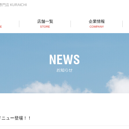
店 KURAICHI
業
店舗一覧
企業情報
SE
STORE
COMPANY
らーめん店一覧
RAMEN STORE
丼店一覧
DON STORE
テイクアウト/デリバリー
TAKE OUT/DELIVERY
メニュー登場！！