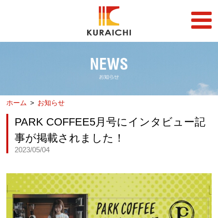
FC事業
FRANCHISE
店舗一覧
STORE
ホーム
お知らせ
らーめん店一覧
企業情報
RAMEN STORE
COMPANY
PARK COFFEE5月号にインタビュー記
丼店一覧
採用情報
事が掲載されました！
DON STORE
RECRUIT
2023/05/04
テイクアウト/デリバリー
メディア情報
TAKE OUT/DELIVERY
MEDIA