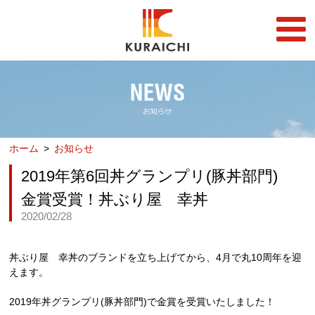
FC事業
FRANCHISE
店舗一覧
STORE
ホーム
お知らせ
らーめん店一覧
企業情報
RAMEN STORE
COMPANY
2019年第6回丼グランプリ(豚丼部門)
丼店一覧
採用情報
金賞受賞！丼ぶり屋 幸丼
DON STORE
RECRUIT
2020/02/28
テイクアウト/デリバリー
メディア情報
TAKE OUT/DELIVERY
MEDIA
丼ぶり屋 幸丼のブランドを立ち上げてから、4月で丸10周年を迎
えます。
2019年丼グランプリ(豚丼部門)で金賞を受賞いたしました！