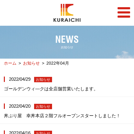
FC事業
FRANCHISE
店舗一覧
STORE
ホーム
お知らせ
2022年04月
らーめん店一覧
企業情報
RAMEN STORE
COMPANY
2022/04/29
お知らせ
丼店一覧
採用情報
ゴールデンウィ―クは全店舗営業いたします。
DON STORE
RECRUIT
テイクアウト/デリバリー
メディア情報
TAKE OUT/DELIVERY
2022/04/20
MEDIA
お知らせ
丼ぶり屋 幸丼本店２階フルオープンスタートしました！
2022/04/16
お知らせ