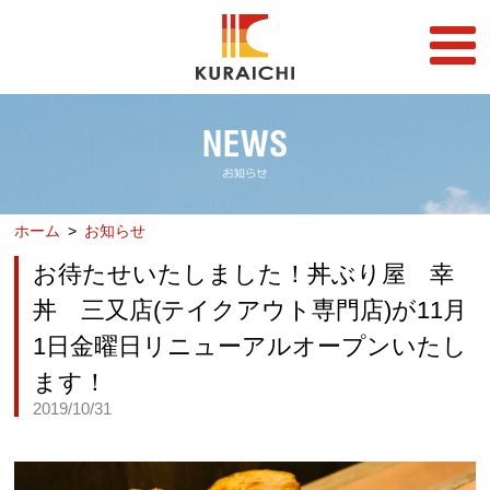
FC事業
FRANCHISE
店舗一覧
STORE
ホーム
お知らせ
らーめん店一覧
企業情報
RAMEN STORE
COMPANY
お待たせいたしました！丼ぶり屋 幸
丼店一覧
採用情報
丼 三又店(テイクアウト専門店)が11月
DON STORE
RECRUIT
1日金曜日リニューアルオープンいたし
テイクアウト/デリバリー
メディア情報
ます！
TAKE OUT/DELIVERY
MEDIA
2019/10/31