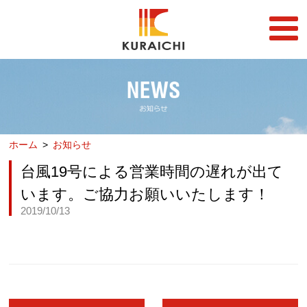
FC事業
FRANCHISE
店舗一覧
STORE
ホーム
お知らせ
らーめん店一覧
企業情報
RAMEN STORE
COMPANY
台風19号による営業時間の遅れが出て
丼店一覧
採用情報
います。ご協力お願いいたします！
DON STORE
RECRUIT
2019/10/13
テイクアウト/デリバリー
メディア情報
TAKE OUT/DELIVERY
MEDIA