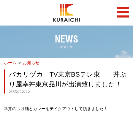
FC事業
FRANCHISE
店舗一覧
STORE
ホーム
お知らせ
らーめん店一覧
企業情報
RAMEN STORE
COMPANY
バカリヅカ TV東京BSテレ東 丼ぶ
丼店一覧
採用情報
り屋幸丼東京品川が出演致しました！
DON STORE
RECRUIT
2023/12/12
テイクアウト/デリバリー
メディア情報
TAKE OUT/DELIVERY
MEDIA
幸丼のつけ麺とカレーをテイクアウトして頂きました！