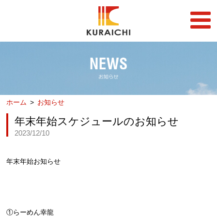
FC事業
FRANCHISE
店舗一覧
STORE
ホーム
お知らせ
らーめん店一覧
企業情報
RAMEN STORE
COMPANY
年末年始スケジュールのお知らせ
2023/12/10
丼店一覧
採用情報
DON STORE
RECRUIT
テイクアウト/デリバリー
年末年始お知らせ
メディア情報
TAKE OUT/DELIVERY
MEDIA
①らーめん幸龍