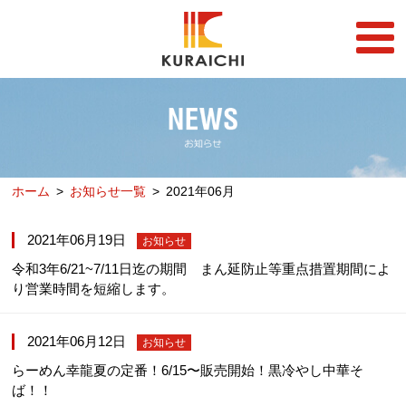
FC事業
FRANCHISE
店舗一覧
STORE
ホーム
お知らせ一覧
2021年06月
らーめん店一覧
企業情報
RAMEN STORE
COMPANY
2021年06月19日
お知らせ
丼店一覧
採用情報
令和3年6/21~7/11日迄の期間 まん延防止等重点措置期間によ
DON STORE
RECRUIT
り営業時間を短縮します。
テイクアウト/デリバリー
メディア情報
TAKE OUT/DELIVERY
MEDIA
2021年06月12日
お知らせ
らーめん幸龍夏の定番！6/15〜販売開始！黒冷やし中華そ
ば！！