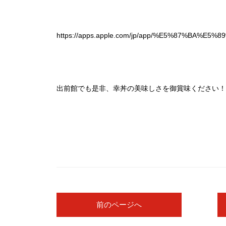
https://apps.apple.com/jp/app/%E5%87%BA%E5%
出前館でも是非、幸丼の美味しさを御賞味ください！
前のページへ