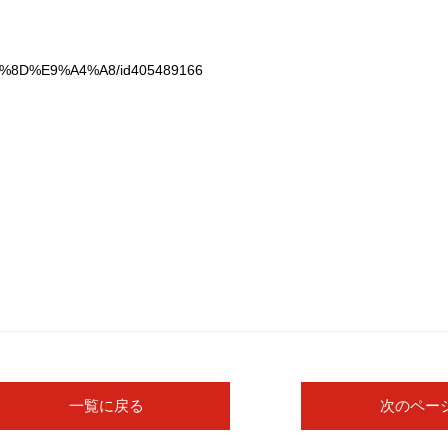
89%8D%E9%A4%A8/id405489166
一覧に戻る
次のペー