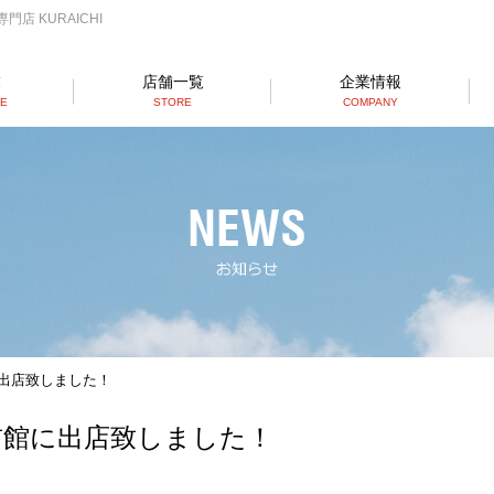
店 KURAICHI
業
店舗一覧
企業情報
SE
STORE
COMPANY
らーめん店一覧
RAMEN STORE
丼店一覧
DON STORE
テイクアウト/デリバリー
TAKE OUT/DELIVERY
に出店致しました！
前館に出店致しました！