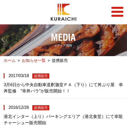
FC事業
FRANCHISE
店舗一覧
STORE
ホーム
お知らせ一覧
提携販売
らーめん店一覧
企業情報
RAMEN STORE
COMPANY
2017/03/18
提携販売
丼店一覧
採用情報
DON STORE
3月6日から中央自動車道釈迦堂ＰＡ（下り）にて丼ぶり屋 幸
RECRUIT
丼監修 ”幸丼バラ”が販売開始！！
テイクアウト/デリバリー
メディア情報
TAKE OUT/DELIVERY
MEDIA
2016/12/26
提携販売
港北インター（上り）パーキングエリア（港北食堂）にて幸龍
チャーシュー販売開始