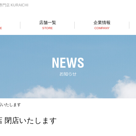
店 KURAICHI
業
店舗一覧
企業情報
SE
STORE
COMPANY
らーめん店一覧
RAMEN STORE
丼店一覧
DON STORE
テイクアウト/デリバリー
TAKE OUT/DELIVERY
店いたします
店 閉店いたします