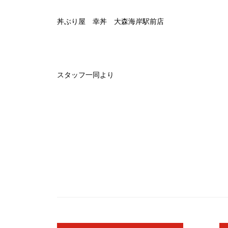
丼ぶり屋 幸丼 大森海岸駅前店
スタッフ一同より