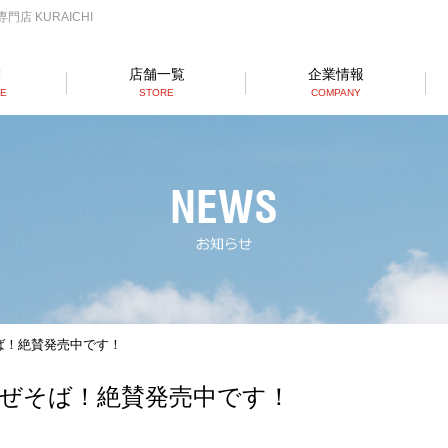
店 KURAICHI
業
店舗一覧
企業情報
SE
STORE
COMPANY
らーめん店一覧
RAMEN STORE
丼店一覧
DON STORE
テイクアウト/デリバリー
TAKE OUT/DELIVERY
ば！絶賛発売中です！
ぜそば！絶賛発売中です！