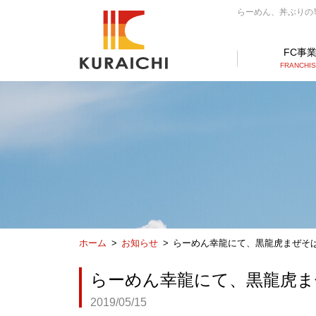
らーめん、丼ぶりの専門
FC事
FRANCHI
ホーム
お知らせ
らーめん幸龍にて、黒龍虎まぜそ
らーめん幸龍にて、黒龍虎ま
2019/05/15