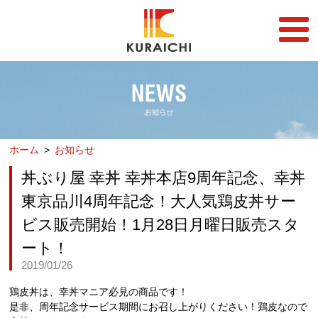
FC事業
FRANCHISE
店舗一覧
STORE
ホーム
お知らせ
らーめん店一覧
企業情報
RAMEN STORE
COMPANY
丼ぶり屋 幸丼 幸丼本店9周年記念、幸丼
丼店一覧
採用情報
東京品川4周年記念！大人気鶏皮丼サー
DON STORE
RECRUIT
ビス販売開始！1月28日月曜日販売スタ
テイクアウト/デリバリー
メディア情報
ート！
TAKE OUT/DELIVERY
MEDIA
2019/01/26
鶏皮丼は、幸丼マニア必見の商品です！
是非、周年記念サービス期間にお召し上がりください！鶏皮なので