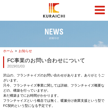
FC事業
FRANCHISE
店舗一覧
STORE
ホーム
お知らせ
らーめん店一覧
企業情報
RAMEN STORE
COMPANY
FC事業のお問い合わせについて
2019/01/03
丼店一覧
採用情報
DON STORE
RECRUIT
沢山の、フランチャイズのお問い合わせがあります。ありがとうご
テイクアウト/デリバリー
ざいます。
メディア情報
TAKE OUT/DELIVERY
只今、フランチャイズ事業に関しては詳細、フランチャイズ概要な
MEDIA
どの、構築を行っていますが。
未だ構築までにお時間がかかります。
フランチャイズという概念では無く、暖簾分け創業支援という型で
FC契約という型になる予定です。