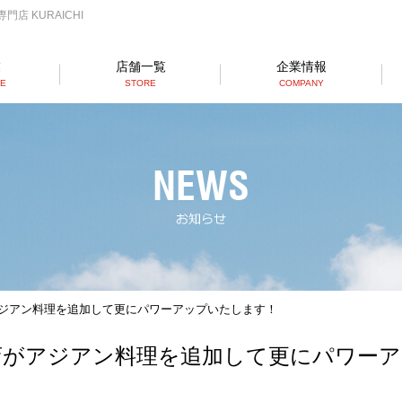
店 KURAICHI
業
店舗一覧
企業情報
SE
STORE
COMPANY
らーめん店一覧
RAMEN STORE
丼店一覧
DON STORE
テイクアウト/デリバリー
TAKE OUT/DELIVERY
アジアン料理を追加して更にパワーアップいたします！
岸店がアジアン料理を追加して更にパワー