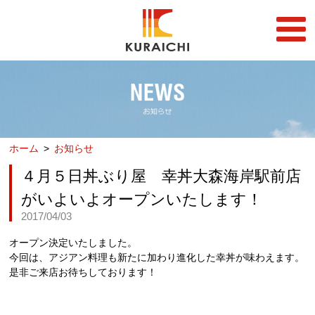
FC事業
FRANCHISE
店舗一覧
STORE
ホーム
お知らせ
らーめん店一覧
企業情報
RAMEN STORE
COMPANY
４月５日丼ぶり屋 幸丼大森海岸駅前店
丼店一覧
採用情報
がいよいよオープンいたします！
DON STORE
RECRUIT
2017/04/03
テイクアウト/デリバリー
メディア情報
オープン決定いたしました。
TAKE OUT/DELIVERY
MEDIA
今回は、アジアン料理も新たに加わり進化した幸丼が味わえます。
是非ご来店お待ちしております！