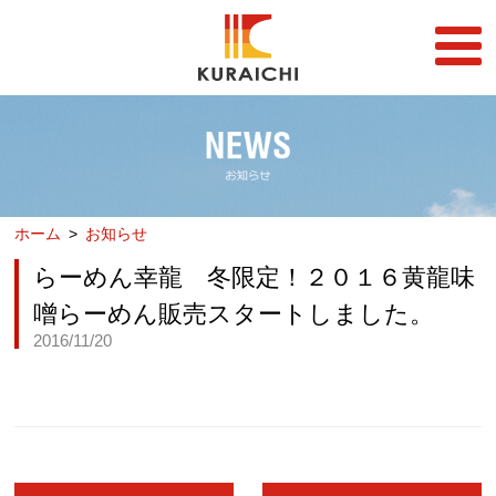
FC事業
FRANCHISE
店舗一覧
STORE
ホーム
お知らせ
らーめん店一覧
企業情報
RAMEN STORE
COMPANY
らーめん幸龍 冬限定！２０１６黄龍味
丼店一覧
採用情報
噌らーめん販売スタートしました。
DON STORE
RECRUIT
2016/11/20
テイクアウト/デリバリー
メディア情報
TAKE OUT/DELIVERY
MEDIA