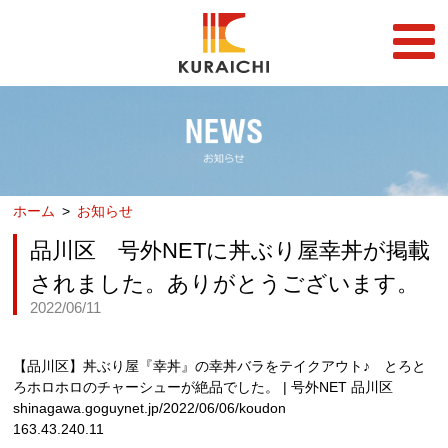
FC事業
FRANCHISE
店舗一覧
STORE
ホーム
お知らせ
らーめん店一覧
企業情報
RAMEN STORE
COMPANY
品川区 号外NETに丼ぶり屋幸丼が掲載
丼店一覧
採用情報
されました。ありがとうございます。
DON STORE
RECRUIT
2022/06/11
テイクアウト/デリバリー
メディア情報
TAKE OUT/DELIVERY
MEDIA
【品川区】丼ぶり屋『幸丼』の幸丼バラをテイクアウト♪ とろと
ろホロホロのチャーシューが絶品でした。 | 号外NET 品川区
shinagawa.goguynet.jp/2022/06/06/koudon
163.43.240.11