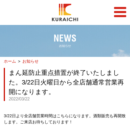
FC事業
FRANCHISE
店舗一覧
STORE
ホーム
お知らせ
らーめん店一覧
企業情報
RAMEN STORE
COMPANY
まん延防止重点措置が終了いたしまし
丼店一覧
採用情報
た。3/22日火曜日から全店舗通常営業再
DON STORE
RECRUIT
開になります。
テイクアウト/デリバリー
メディア情報
2022/03/22
TAKE OUT/DELIVERY
MEDIA
3/22日より全店舗営業時間はこちらになります。酒類販売も再開致
します。ご来店お待ちしております！