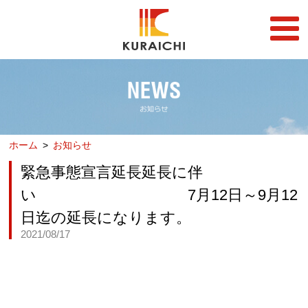
FC事業
FRANCHISE
店舗一覧
STORE
ホーム
お知らせ
らーめん店一覧
企業情報
RAMEN STORE
COMPANY
緊急事態宣言延長延長に伴
丼店一覧
採用情報
い 7月12日～9月12
DON STORE
RECRUIT
日迄の延長になります。
テイクアウト/デリバリー
メディア情報
2021/08/17
TAKE OUT/DELIVERY
MEDIA