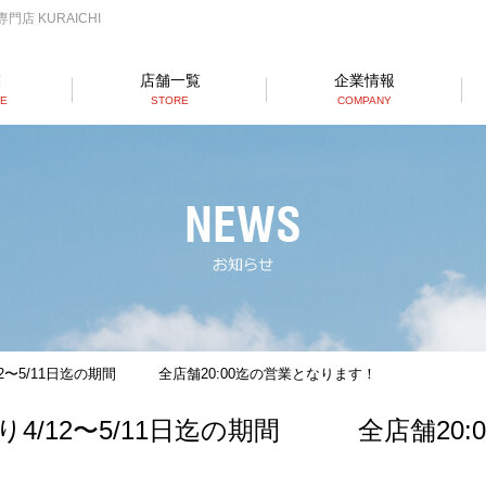
店 KURAICHI
業
店舗一覧
企業情報
SE
STORE
COMPANY
らーめん店一覧
RAMEN STORE
丼店一覧
DON STORE
テイクアウト/デリバリー
TAKE OUT/DELIVERY
2〜5/11日迄の期間 全店舗20:00迄の営業となります！
4/12〜5/11日迄の期間 全店舗20: