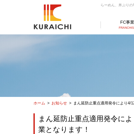
らーめん、丼ぶりの専門
FC事
FRANCHI
ホーム
お知らせ
まん延防止重点適用発令により4/1
まん延防止重点適用発令により
業となります！