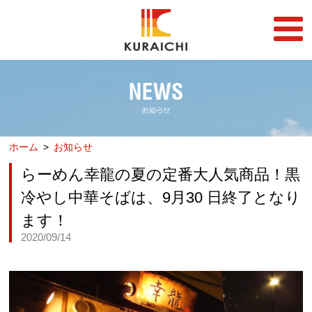
FC事業
FRANCHISE
店舗一覧
STORE
ホーム
お知らせ
らーめん店一覧
企業情報
RAMEN STORE
COMPANY
らーめん幸龍の夏の定番大人気商品！黒
丼店一覧
採用情報
冷やし中華そばは、9月30 日終了となり
DON STORE
RECRUIT
ます！
テイクアウト/デリバリー
メディア情報
2020/09/14
TAKE OUT/DELIVERY
MEDIA