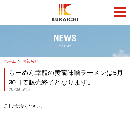
FC事業
FRANCHISE
店舗一覧
STORE
ホーム
お知らせ
らーめん店一覧
企業情報
RAMEN STORE
COMPANY
らーめん幸龍の黄龍味噌ラーメンは5月
丼店一覧
採用情報
30日で販売終了となります。
DON STORE
RECRUIT
2020/05/15
テイクアウト/デリバリー
メディア情報
TAKE OUT/DELIVERY
MEDIA
是非ご試食ください。