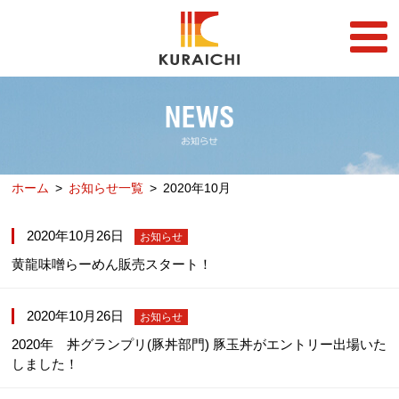
FC事業
FRANCHISE
店舗一覧
STORE
ホーム
お知らせ一覧
2020年10月
らーめん店一覧
企業情報
RAMEN STORE
COMPANY
2020年10月26日
お知らせ
丼店一覧
採用情報
黄龍味噌らーめん販売スタート！
DON STORE
RECRUIT
テイクアウト/デリバリー
メディア情報
TAKE OUT/DELIVERY
2020年10月26日
MEDIA
お知らせ
2020年 丼グランプリ(豚丼部門) 豚玉丼がエントリー出場いた
しました！