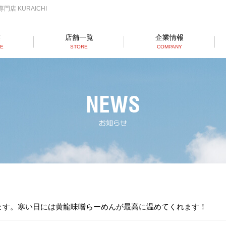
店 KURAICHI
業
店舗一覧
企業情報
SE
STORE
COMPANY
らーめん店一覧
RAMEN STORE
丼店一覧
DON STORE
テイクアウト/デリバリー
TAKE OUT/DELIVERY
ます。寒い日には黄龍味噌らーめんが最高に温めてくれます！