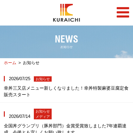
FC事業
FRANCHISE
店舗一覧
STORE
ホーム
お知らせ
らーめん店一覧
企業情報
RAMEN STORE
COMPANY
2026/07/25
お知らせ
丼店一覧
採用情報
幸丼三又店メニュー新しくなりました！幸丼特製麻婆豆腐定食
DON STORE
RECRUIT
販売スタート
テイクアウト/デリバリー
メディア情報
TAKE OUT/DELIVERY
MEDIA
お知らせ
2026/07/14
メディア
全国丼グランプリ（豚丼部門）金賞受賞致しました7年連覇達
成。今後とも宜しくお願い致します。